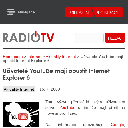
Navigace
urn to Content
Navigace
E
ALITY RADIA
ALITY TELEVIZE
Homepage
>
Internet
>
Aktuality Internet
> Uživatelé YouTube mají
ALITY INTERNET
opustit Internet Explorer 6
Uživatelé YouTube mají opustit Internet
ALITY TISK
Explorer 6
Aktuality Internet
16. 7. 2009
ALITY RADIA
Tuto výzvu předkládá svým uživatelům
S RÁDIÍ
server
YouTube
s tím, že mají přejít na
novější prohlížeč.
ECHOVOST RÁDIÍ
Na informace upozorňuje
Google
,
O VYSÍLAČE