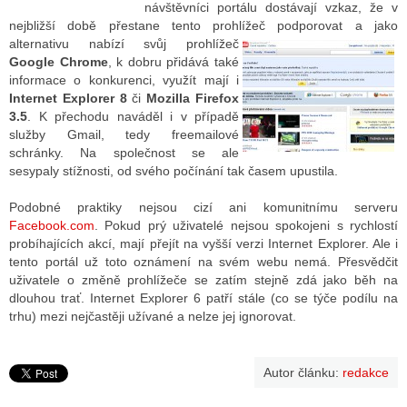
návštěvníci portálu dostávají vzkaz, že v
nejbližší době přestane tento prohlížeč podporovat a jako
alternativu nabízí svůj p
rohlížeč
ALITY TELEVIZE
Google Chrome
, k dobru přidává také
informace o konkurenci, využít mají i
 TELEVIZÍ
Internet Explorer 8
či
Mozilla Firefox
3.5
. K přechodu naváděl i v případě
VIZNÍ VYSÍLAČE
služby Gmail, tedy freemailové
schránky. Na společnost se ale
sesypaly stížnosti, od svého počínání tak časem upustila.
ALITY INTERNET
Podobné praktiky nejsou cizí ani komunitnímu serveru
Facebook.com
. Pokud prý uživatelé nejsou spokojeni s rychlostí
RNETOVÁ RÁDIA
probíhajících akcí, mají přejít na vyšší verzi Internet Explorer. Ale i
tento portál už toto oznámení na svém webu nemá. Přesvědčit
RNETOVÉ STRÁNKY RÁDIÍ
uživatele o změně prohlížeče se zatím stejně zdá jako běh na
dlouhou trať. Internet Explorer 6 patří stále (co se týče podílu na
RNETOVÉ STRÁNKY TV
trhu) mezi nejčastěji užívané a nelze jej ignorovat.
ALITY TISK
Autor článku:
redakce