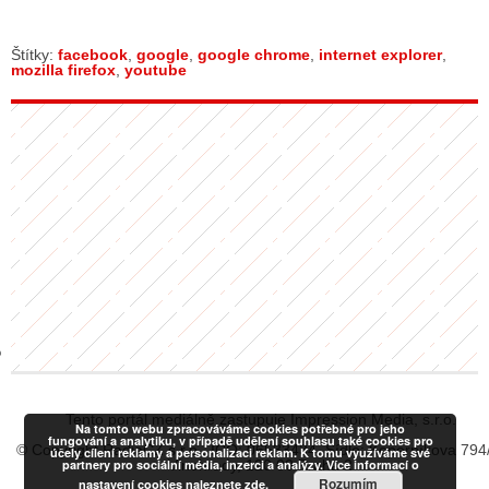
Štítky:
facebook
,
google
,
google chrome
,
internet explorer
,
mozilla firefox
,
youtube
GY
 SE STÁT BLOGEREM
EX BLOGERA
UZE
X DISKUTÉRA NA RADIOTV
IV STARŠÍCH DISKUZÍ
Tento portál mediálně zastupuje Impression Media, s.r.o.
Na tomto webu zpracováváme cookies potřebné pro jeho
fungování a analytiku, v případě udělení souhlasu také cookies pro
© Copyright RadiaCZ s.r.o., IČO: 06533434, Sídlo: Koperníkova 794
účely cílení reklamy a personalizaci reklam. K tomu využíváme své
partnery pro sociální média, inzerci a analýzy. Více informací o
Vinohrady, 120 00 Praha 2
Rozumím
nastavení cookies naleznete
zde.