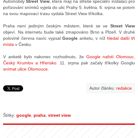
Automobily
Street View
, která mají na střeše speciální instalaci pro
pořizování snímků vyjela do ulic Prahy 5. května. 6. srpna se potom
na svou mapovací trasu vydala Street View tříkolka.
ALITY TELEVIZE
Praha není jediným českým městem, které se ve
Street View
 TELEVIZÍ
objeví. Na internetu bude také zmapováno Brno a Plzeň. V druhé
polovině června navíc vypsal
Google
anketu, v níž
hledal další tři
VIZNÍ VYSÍLAČE
místa
v Česku.
V anketě bylo nakonec rozhodnuto, že
Google nafotí Olomouc,
Český Krumlov a Hřensko
. 11. srpna pak začaly tříkolky Googlu
ALITY INTERNET
snímat ulice Olomouce
.
RNETOVÁ RÁDIA
Autor článku:
redakce
RNETOVÉ STRÁNKY RÁDIÍ
RNETOVÉ STRÁNKY TV
Štítky:
google
,
praha
,
street view
ALITY TISK