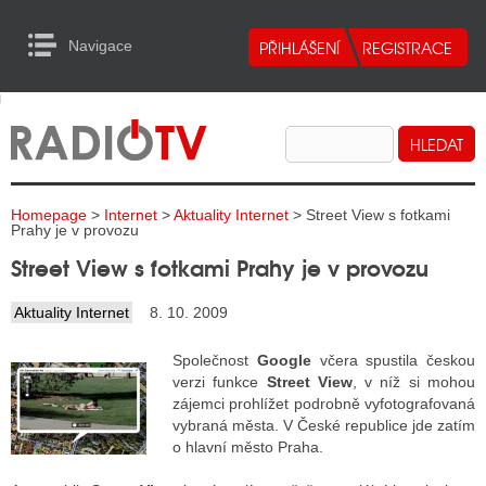
Navigace
urn to Content
Navigace
E
ALITY RADIA
ALITY TELEVIZE
Homepage
>
Internet
>
Aktuality Internet
> Street View s fotkami
ALITY INTERNET
Prahy je v provozu
Street View s fotkami Prahy je v provozu
ALITY TISK
Aktuality Internet
8. 10. 2009
ALITY RADIA
Společnost
Google
včera spustila českou
verzi funkce
Street View
, v níž si mohou
S RÁDIÍ
zájemci prohlížet podrobně vyfotografovaná
vybraná města. V České republice jde zatím
ECHOVOST RÁDIÍ
o hlavní město Praha.
O VYSÍLAČE