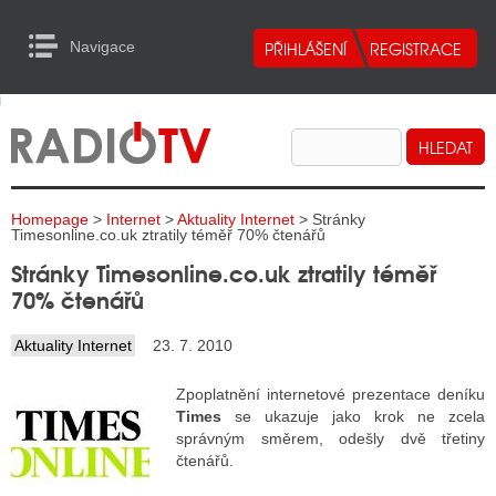
Navigace
urn to Content
Navigace
E
ALITY RADIA
ALITY TELEVIZE
Homepage
>
Internet
>
Aktuality Internet
> Stránky
ALITY INTERNET
Timesonline.co.uk ztratily téměř 70% čtenářů
Stránky Timesonline.co.uk ztratily téměř
ALITY TISK
70% čtenářů
Aktuality Internet
23. 7. 2010
ALITY RADIA
Zpoplatnění internetové prezentace deníku
S RÁDIÍ
Times
se ukazuje jako krok ne zcela
správným směrem, odešly dvě třetiny
ECHOVOST RÁDIÍ
čtenářů.
O VYSÍLAČE