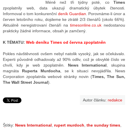
Méně než tři týdny poté, co
Times
zpoplatnily web, data ukazují dramatický úbytek čtenosti.
Informoval o tom konkurenční
deník Guardian
. Porovnáme-li únor a
ALITY TELEVIZE
červen letošního roku, dojdeme ke ztrátě 2/3 čtenářů (okolo 66%).
Aktuálně neregistrovaní čtenáři na
timesonline.co.uk
nedostanou
 TELEVIZÍ
prakticky žádné informace, obsah je zamčený.
VIZNÍ VYSÍLAČE
K TÉMATU:
Web deníku Times od června zpoplatněn
Pokles návštěvnosti ovšem nebyl natolik vysoký, jak se očekávalo.
Experti původně odhadovaly až 90% odliv, což je obvyklé číslo ve
ALITY INTERNET
chvíli, kdy je web zpoplatněn.
News International
, skupina
magnáta
Ruperta Murdocha
, se k situaci nevyjádřila. News
RNETOVÁ RÁDIA
Corporation zpoplatnila webové stránky novin (
Times, The Sun,
The Wall Street Journal
).
RNETOVÉ STRÁNKY RÁDIÍ
RNETOVÉ STRÁNKY TV
Autor článku:
redakce
ALITY TISK
Štítky:
News International
,
rupert murdoch
,
the sunday times
,