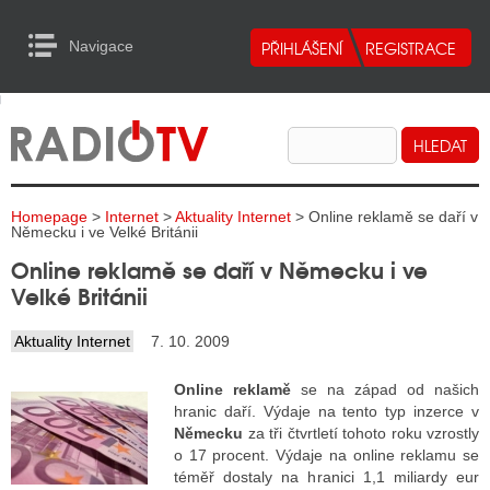
Navigace
urn to Content
Navigace
E
ALITY RADIA
ALITY TELEVIZE
Homepage
>
Internet
>
Aktuality Internet
> Online reklamě se daří v
ALITY INTERNET
Německu i ve Velké Británii
Online reklamě se daří v Německu i ve
ALITY TISK
Velké Británii
Aktuality Internet
7. 10. 2009
ALITY RADIA
Online reklamě
se na západ od našich
S RÁDIÍ
hranic daří. Výdaje na tento typ inzerce v
Německu
za tři čtvrtletí tohoto roku vzrostly
ECHOVOST RÁDIÍ
o 17 procent. Výdaje na online reklamu se
téměř dostaly na hranici 1,1 miliardy eur
O VYSÍLAČE