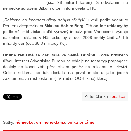
(cca 28 miliard korun). S odvoláním na
německé sdružení Bitkom o tom informovala ČTK.
ALITY TELEVIZE
„Reklama na internetu nikdy nebyla silnější,“
uvedl podle agentury
Reuters viceprezident Bitkomu
Achim Berg
. Trh
online reklamy
by
 TELEVIZÍ
podle něj měl získat další výrazný impulz před Vánocemi. Výdaje
na online reklamu v Německu by v roce 2009 mohly činit až 1,5
VIZNÍ VYSÍLAČE
miliardy eur (cca 38,3 miliardy Kč).
Online reklamě
se daří také ve
Velké Británii
. Podle britského
úřadu Internet Advertising Bureau se výdaje na tento typ propagace
ALITY INTERNET
dostaly na konci září před objem peněz na reklamu v televizi.
Online reklama se tak dostala na první místo a jako jediná
RNETOVÁ RÁDIA
zaznamenává růst, ostatní (TV, radio, OOH, kino) klesají.
RNETOVÉ STRÁNKY RÁDIÍ
Autor článku:
redakce
RNETOVÉ STRÁNKY TV
ALITY TISK
Štítky:
německo
,
online reklama
,
velká británie