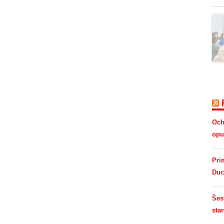
Och
opus
Pri
Duc
Šes
star