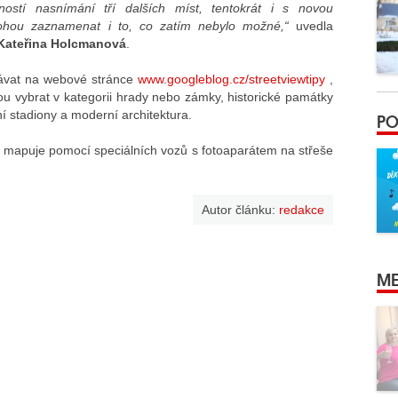
ostí nasnímání tří dalších míst, tentokrát i s novou
 mohou zaznamenat i to, co zatím nebylo možné,“
uvedla
Kateřina Holcmanová
.
dávat na webové stránce
www.googleblog.cz/streetviewtipy
,
ou vybrat v kategorii hrady nebo zámky, historické památky
í stadiony a moderní architektura.
PO
mapuje pomocí speciálních vozů s fotoaparátem na střeše
Autor článku:
redakce
ME