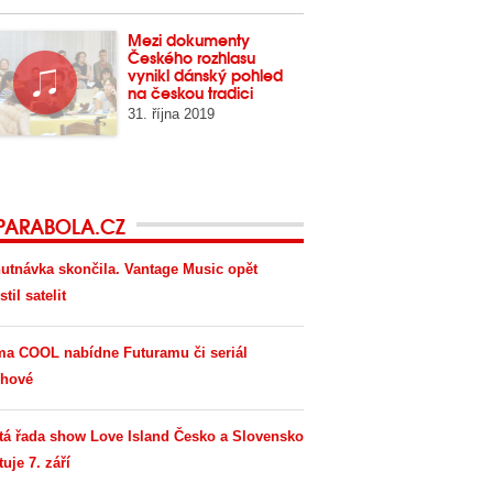
Mezi dokumenty
Českého rozhlasu
vynikl dánský pohled
na českou tradici
31. října 2019
PARABOLA.CZ
utnávka skončila. Vantage Music opět
til satelit
ma COOL nabídne Futuramu či seriál
hové
tá řada show Love Island Česko a Slovensko
tuje 7. září