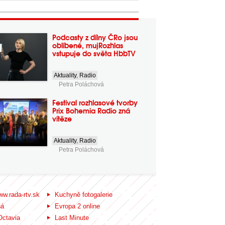
Podcasty z dílny ČRo jsou
oblíbené, mujRozhlas
vstupuje do světa HbbTV
Aktuality
,
Radio
Petra Poláchová
Festival rozhlasové tvorby
Prix Bohemia Radio zná
vítěze
Aktuality
,
Radio
Petra Poláchová
ww.rada-rtv.sk
Kuchyně fotogalerie
ná
Evropa 2 online
Octavia
Last Minute