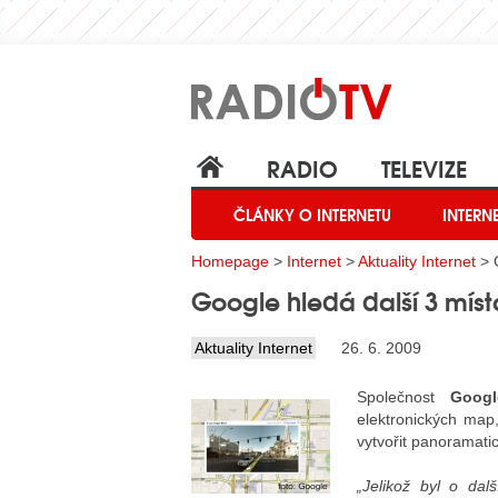
RADIO
TELEVIZE
ČLÁNKY O INTERNETU
INTERN
Homepage
>
Internet
>
Aktuality Internet
> G
Google hledá další 3 míst
Aktuality Internet
26. 6. 2009
Společnost
Googl
elektronických map,
vytvořit panoramatic
„Jelikož byl o dal