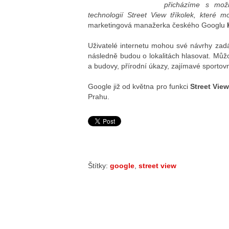
přicházíme s možn
technologií Street View tříkolek, které
marketingová manažerka českého Googlu
Uživatelé internetu mohou své návrhy za
následně budou o lokalitách hlasovat. Můž
a budovy, přírodní úkazy, zajímavé sportovn
Google již od května pro funkci
Street View
Prahu.
Štítky:
google
,
street view