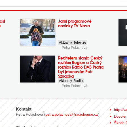
ast
Jarní programové
a
novinky TV Nova
Aktuality
,
Televize
Petra Poláchová
Ředitelem stanic Český
rozhlas Region a Český
rozhlas Rádio DAB Praha
byl jmenován Petr
Sznapka
Aktuality
,
Radio
Petra Poláchová
Kontakt
http://w
Petra Poláchová (
petra.polachova@radiohouse.cz
)
Dovole
Škoda 