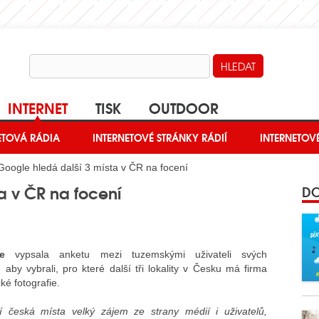
INTERNET
TISK
OUTDOOR
ETOVÁ RÁDIA
INTERNETOVÉ STRÁNKY RÁDIÍ
INTERNETOV
oogle hledá další 3 místa v ČR na focení
a v ČR na focení
DO
e
vypsala anketu mezi tuzemskými uživateli svých
 aby vybrali, pro které další tři lokality v Česku má firma
ké fotografie.
ší česká místa velký zájem ze strany médií i uživatelů,