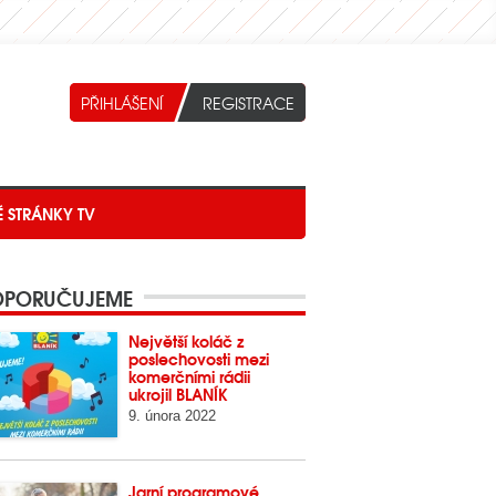
É STRÁNKY TV
PORUČUJEME
Největší koláč z
poslechovosti mezi
komerčními rádii
ukrojil BLANÍK
9. února 2022
Jarní programové